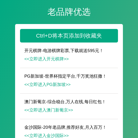
遥想公瑾当年，小乔初嫁了，雄姿英发。
羽扇纶巾，谈笑间，樯橹灰飞烟灭。
故国神游，多情应笑我，早生华发。
人生如梦，一尊还酹江月。